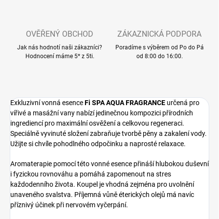
OVĚŘENÝ OBCHOD
ZÁKAZNICKÁ PODPORA
Jak nás hodnotí naši zákazníci?
Poradíme s výběrem od Po do Pá
Hodnocení máme 5* z 5ti.
od 8:00 do 16:00.
Exkluzivní vonná esence
Fi SPA AQUA FRAGRANCE
určená pro
vířivé a masážní vany nabízí jedinečnou kompozici přírodních
ingrediencí pro maximální osvěžení a celkovou regeneraci.
Speciálně vyvinuté složení zabraňuje tvorbě pěny a zakalení vody.
Užijte si chvíle pohodlného odpočinku a naprosté relaxace.
Aromaterapie pomocí této vonné esence přináší hlubokou duševní
i fyzickou rovnováhu a pomáhá zapomenout na stres
každodenního života. Koupel je vhodná zejména pro uvolnění
unaveného svalstva. Příjemná vůně éterických olejů má navíc
příznivý účinek při nervovém vyčerpání.