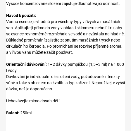
Vysoce koncentrované složení zajišťuje dlouhotrvající účinnost.
Návod k použití:
Vonná esence je vhodná pro všechny typy vířivých a masážních
van. Aplikujte ji přímo do vody v oblasti skimmeru nebo filtru, aby
se esence rovnoměrně rozmíchala ve vodě a nezůstala na hladině.
Důkladné promíchání zajistíte zapnutím masážních trysek nebo
cirkulačního čerpadla. Po promíchání se rozvine příjemné aroma,
a vířivou vanu můžete začít používat.
Orientační dávkování:
1–2 dávky pumpičkou (1,5–3 ml) na 1 000
l vody.
Dávkování je individuální dle složení vody, požadované intenzity
vůně a také s ohledem na kvalitu a typ zařízení. Nepoužívejte vyšší
dávku, než je doporučeno.
Uchovávejte mimo dosah dětí.
Balení:
250ml