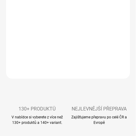
• Nejvyšší koncentrace esenciálních látek na trhu
• Relaxační wellness koupele
• Terapeutický účinek pro zklidnění pokožky
• Jedinečný prožitek z koupele bez zápachu chemie
• Podpora celkové regenerace a uvolnění unaveného svalstva
• Dokonalá hydratace pokožky
• Snadná a přesná aplikace pomocí pumpičky
DETAILNÍ INFORMACE
ZEPTAT SE
130+ PRODUKTŮ
NEJLEVNĚJŠÍ PŘEPRAVA
V nabídce si vyberete z více než
Zajišťujeme přepravu po celé ČR a
130+ produktů a 140+ variant.
Evropě