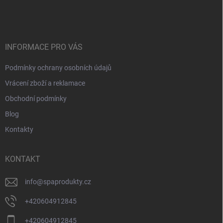
á
p
a
t
í
INFORMACE PRO VÁS
Podmínky ochrany osobních údajů
Vrácení zboží a reklamace
Obchodní podmínky
Blog
Kontakty
KONTAKT
info
@
spaprodukty.cz
+420604912845
+420604912845