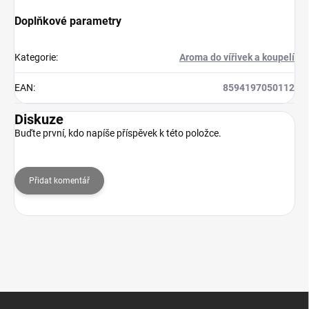
Doplňkové parametry
Kategorie
:
Aroma do vířivek a koupelí
EAN
:
8594197050112
Diskuze
Buďte první, kdo napíše příspěvek k této položce.
Přidat komentář
Z