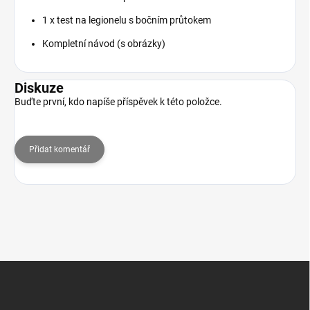
1 x test na legionelu s bočním průtokem
Kompletní návod (s obrázky)
Diskuze
Buďte první, kdo napíše příspěvek k této položce.
Přidat komentář
Z
á
p