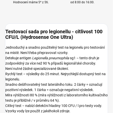
Hodnocení máme 5* z 5ti.
od 8:00 do 16:00.
Testovací sada pro legionellu - citlivost 100
CFU/L (Hydrosense One Ultra)
Jednoduchý a snadno použitelný test na legionelu pro testování
na místě. Není třeba přepravovat vzorky.
Detekuje antigen
Legionella pneumophila
sg1 – tento druh je
zodpovědný za více než 90 % případů legionářské choroby.
Není nutné žádné specializované školení.
Rychlý test – výsledky do 25 minut. Nejrychlejší dostupný test na
legionelu.
Snadno dešifrovatelný test laterálního toku. 2 čárky = označují
pozitivní výsledek. 1 čárka = označuje negativní výsledek.
Míra výtěžnosti 80 % (míra výtěžnosti z laboratorního kultivačního
testu je přibližně / v průměru 64 %).
Citlivý test – nabízí detekční hladiny 100 CFU / l pro testy vody.
Vzorky vody lze použít z jakéhokoli zdroje.