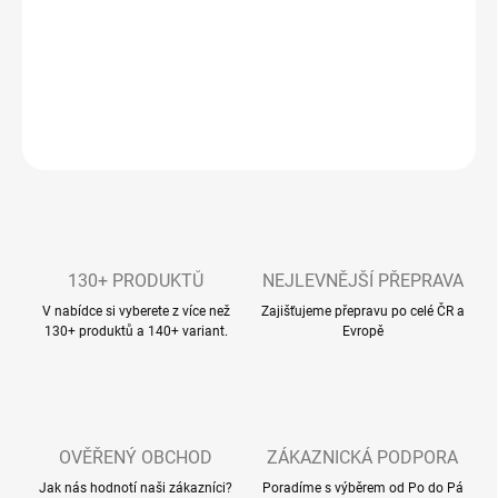
−
+
Přidat do košíku
DETAILNÍ INFORMACE
ZEPTAT SE
130+ PRODUKTŮ
NEJLEVNĚJŠÍ PŘEPRAVA
V nabídce si vyberete z více než
Zajišťujeme přepravu po celé ČR a
130+ produktů a 140+ variant.
Evropě
OVĚŘENÝ OBCHOD
ZÁKAZNICKÁ PODPORA
Jak nás hodnotí naši zákazníci?
Poradíme s výběrem od Po do Pá