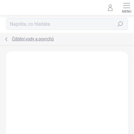
Přejít
na
obsah
Hledat
Čištění vody a povrchů
Neohodnoceno
Podrobnosti hodnocení
NOVINKA