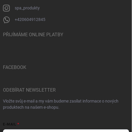
spa_produkty
+420604912845
PŘIJÍMÁME ONLINE PLATBY
FACEBOOK
ODEBÍRAT NEWSLETTER
Vložte svůj e-mail a my vám budeme zasílat informace o nových
produktech na našem e-shopu.
E-MAIL