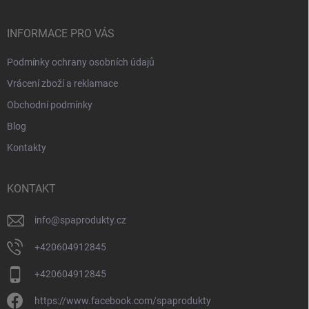
a
t
í
INFORMACE PRO VÁS
Podmínky ochrany osobních údajů
Vrácení zboží a reklamace
Obchodní podmínky
Blog
Kontakty
KONTAKT
info
@
spaprodukty.cz
+420604912845
+420604912845
https://www.facebook.com/spaprodukty