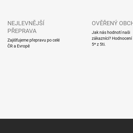
v
l
á
d
NEJLEVNĚJŠÍ
OVĚŘENÝ OBC
a
PŘEPRAVA
c
Jak nás hodnotí naši
í
zákazníci? Hodnocen
Zajišťujeme přepravu po celé
p
5* z 5ti.
ČR a Evropě
r
v
k
y
v
ý
p
i
s
u