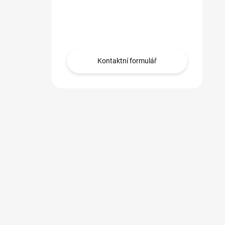
Máte dotaz?
Obráťte se na nás.
Kontaktní formulář