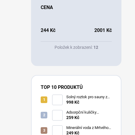
k
CENA
t
ů
244
Kč
2001
Kč
Položek k zobrazení:
12
TOP 10 PRODUKTŮ
Solný roztok pro sauny z
Mrtvého moře 5%, 5L
998 Kč
Adsorpční kuličky
FiberBrite Spa Ball pro
259 Kč
vířivky 30g
Minerální voda z Mrtvého
moře s rozprašovačem
249 Kč