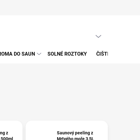
PRÁZDNÝ KOŠÍK
NÁKUPNÍ
KOŠÍK
ROMA DO SAUN
SOLNÉ ROZTOKY
ČIŠTĚNÍ VODY A 
ng z
Saunový peeling z
 500ml
Mrtvého moře 3,5L