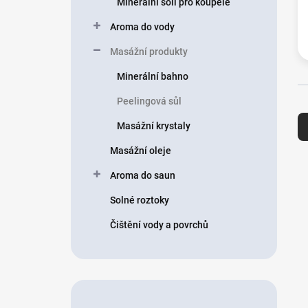
Minerální soli pro koupele
í
p
Aroma do vody
a
n
Masážní produkty
e
Minerální bahno
l
Peelingová sůl
Ř
a
Masážní krystaly
z
e
Masážní oleje
n
V
Aroma do saun
í
ý
p
p
Solné roztoky
r
i
o
Čištění vody a povrchů
s
d
p
u
r
k
o
t
d
ů
u