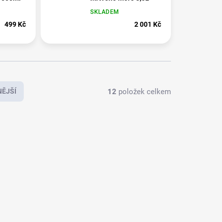
SKLADEM
499 Kč
2 001 Kč
12
položek celkem
ĚJŠÍ
3275
3268