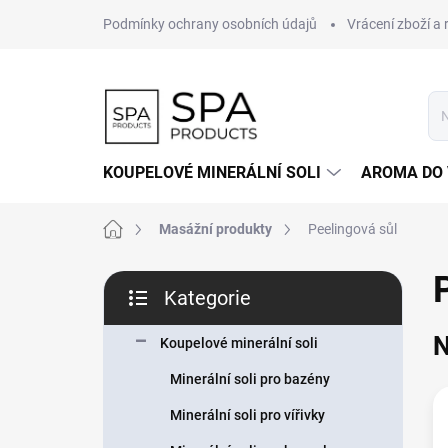
Přejít
Podmínky ochrany osobních údajů
Vrácení zboží a
na
obsah
KOUPELOVÉ MINERÁLNÍ SOLI
AROMA DO
Domů
Masážní produkty
Peelingová sůl
P
Kategorie
o
Přeskočit
s
kategorie
N
t
Koupelové minerální soli
r
Minerální soli pro bazény
a
n
Minerální soli pro vířivky
n