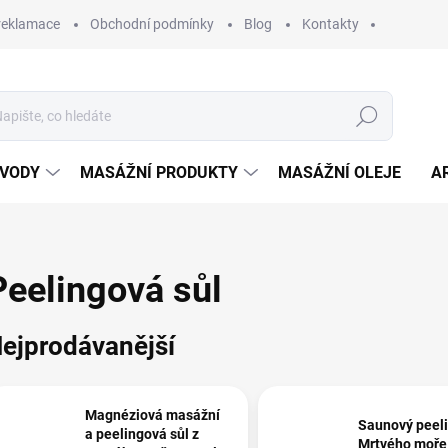
 reklamace
Obchodní podmínky
Blog
Kontakty
Hledat
 VODY
MASÁŽNÍ PRODUKTY
MASÁŽNÍ OLEJE
A
Peelingová sůl
ejprodávanější
Magnéziová masážní
Saunový peeli
a peelingová sůl z
Mrtvého moře