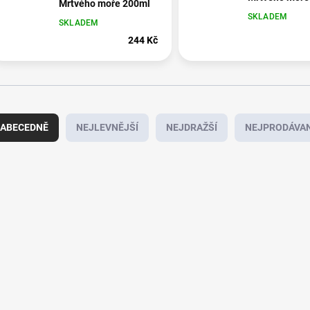
Mrtvého moře 200ml
SKLADEM
SKLADEM
244 Kč
ABECEDNĚ
NEJLEVNĚJŠÍ
NEJDRAŽŠÍ
NEJPRODÁVAN
933