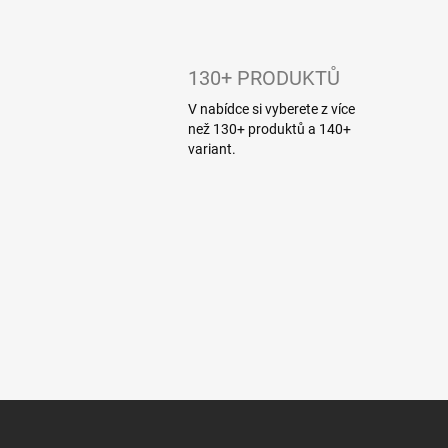
130+ PRODUKTŮ
V nabídce si vyberete z více
než 130+ produktů a 140+
variant.
Z
á