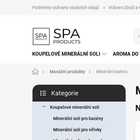
Přejít
Podmínky ochrany osobních údajů
Vrácení zboží a
na
obsah
KOUPELOVÉ MINERÁLNÍ SOLI
AROMA DO
Domů
Masážní produkty
Minerální bahno
P
Kategorie
o
Přeskočit
s
kategorie
N
t
Koupelové minerální soli
r
Minerální soli pro bazény
a
n
Minerální soli pro vířivky
n