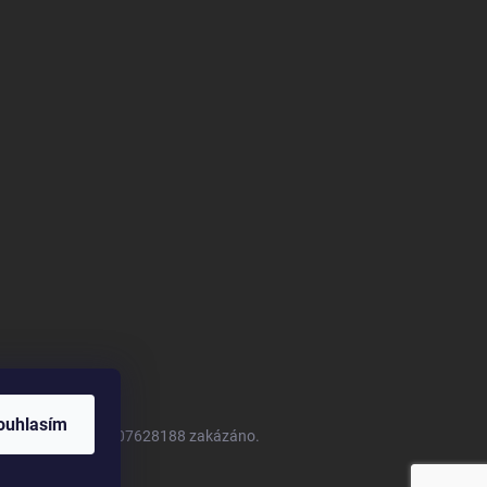
ouhlasím
LTRILO CZ s.r.o. IČ: 07628188 zakázáno.