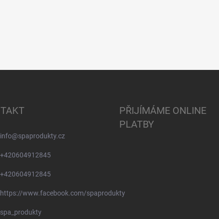
TAKT
PŘIJÍMÁME ONLINE
PLATBY
info
@
spaprodukty.cz
+420604912845
+420604912845
https://www.facebook.com/spaprodukty
spa_produkty