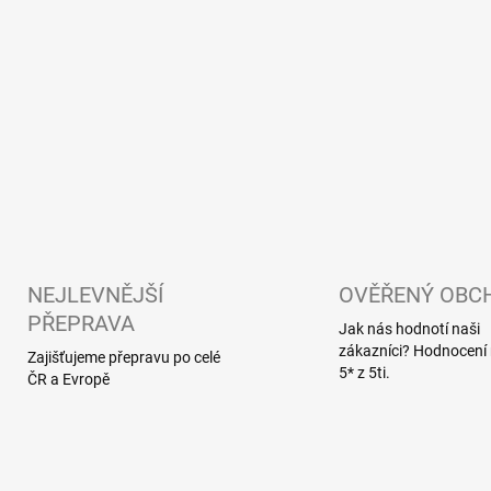
d
a
c
í
p
r
v
k
y
v
ý
p
i
s
NEJLEVNĚJŠÍ
OVĚŘENÝ OBC
u
PŘEPRAVA
Jak nás hodnotí naši
zákazníci? Hodnocen
Zajišťujeme přepravu po celé
5* z 5ti.
ČR a Evropě