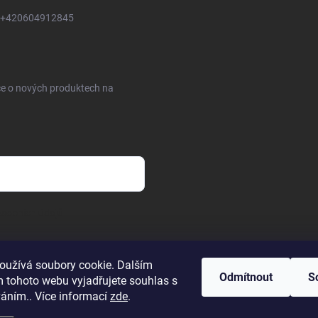
+420604912845
ce o nových produktech na
sobních údajů
oužívá soubory cookie. Dalším
Odmítnout
S
 tohoto webu vyjadřujete souhlas s
ce obsahu článků a fotografií, je bez písemného souhlasu společností FI
váním.. Více informací
zde
.