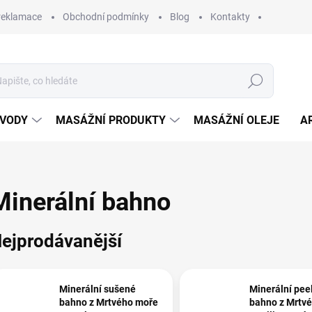
 reklamace
Obchodní podmínky
Blog
Kontakty
Hledat
 VODY
MASÁŽNÍ PRODUKTY
MASÁŽNÍ OLEJE
A
Minerální bahno
ejprodávanější
Minerální sušené
Minerální pee
bahno z Mrtvého moře
bahno z Mrtv