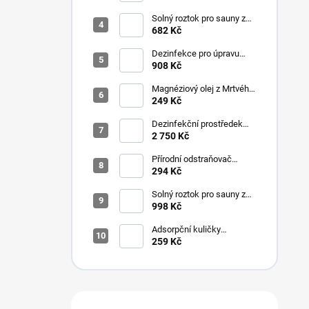
150 ml
Solný roztok pro sauny z
mořské soli 5%, 5L
682 Kč
Dezinfekce pro úpravu
pitné vody SANOSIL S015
908 Kč
Ag, 5 L
Magnéziový olej z Mrtvého
moře s rozprašovačem
249 Kč
150 ml
Dezinfekční prostředek
pro úpravu pitné vody
2 750 Kč
SANOSIL S025 Ag
Přírodní odstraňovač
fosfátů NoPhos 1L
294 Kč
Solný roztok pro sauny z
Mrtvého moře 5%, 5L
998 Kč
Adsorpční kuličky
FiberBrite Spa Ball pro
259 Kč
vířivky 30g