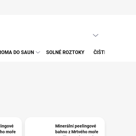
PRÁZDNÝ KOŠÍK
NÁKUPNÍ
KOŠÍK
ROMA DO SAUN
SOLNÉ ROZTOKY
ČIŠTĚNÍ VODY A 
lingové
Minerální peelingové
ého moře
bahno z Mrtvého moře