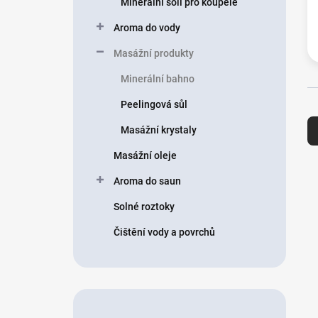
Minerální soli pro koupele
í
p
Aroma do vody
a
n
Masážní produkty
e
Minerální bahno
l
Peelingová sůl
Ř
a
Masážní krystaly
z
e
Masážní oleje
n
V
Aroma do saun
í
ý
p
p
Solné roztoky
r
i
o
Čištění vody a povrchů
s
d
p
u
r
k
o
t
d
ů
u