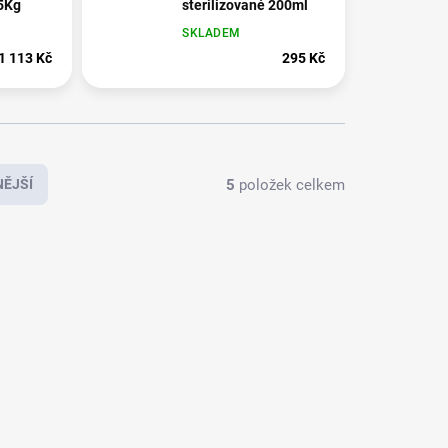
 5Kg
sterilizované 200ml
SKLADEM
1 113 Kč
295 Kč
5
položek celkem
ĚJŠÍ
2520
812