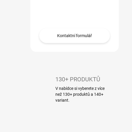
Máte dotaz?
Obráťte se na nás.
Kontaktní formulář
130+ PRODUKTŮ
V nabídce si vyberete z více
než 130+ produktů a 140+
variant.