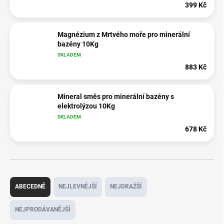
399 Kč
Magnézium z Mrtvého moře pro minerální
bazény 10Kg
SKLADEM
883 Kč
Mineral směs pro minerální bazény s
elektrolýzou 10Kg
SKLADEM
678 Kč
Ř
a
ABECEDNĚ
NEJLEVNĚJŠÍ
NEJDRAŽŠÍ
z
e
NEJPRODÁVANĚJŠÍ
n