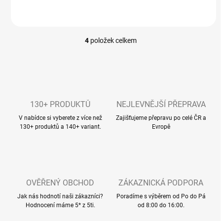
4
položek celkem
O
v
l
á
d
a
c
130+ PRODUKTŮ
NEJLEVNĚJŠÍ PŘEPRAVA
í
V nabídce si vyberete z více než
p
Zajišťujeme přepravu po celé ČR a
130+ produktů a 140+ variant.
Evropě
r
v
k
y
v
ý
OVĚŘENÝ OBCHOD
ZÁKAZNICKÁ PODPORA
p
i
Jak nás hodnotí naši zákazníci?
Poradíme s výběrem od Po do Pá
s
Hodnocení máme 5* z 5ti.
od 8:00 do 16:00.
u