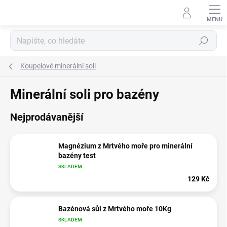
Přejít
na
obsah
Hledat
Koupelové minerální soli
Minerální soli pro bazény
Nejprodávanější
Magnézium z Mrtvého moře pro minerální
bazény test
SKLADEM
129 Kč
Bazénová sůl z Mrtvého moře 10Kg
SKLADEM