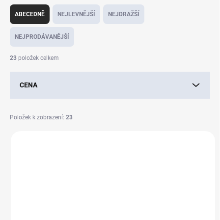
Ř
a
ABECEDNĚ
NEJLEVNĚJŠÍ
NEJDRAŽŠÍ
z
e
NEJPRODÁVANĚJŠÍ
n
í
23
položek celkem
p
r
CENA
o
d
u
Položek k zobrazení:
23
k
t
V
ů
ý
p
i
s
p
r
o
SKLADEM
SKLADEM