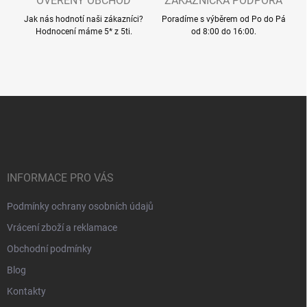
OVĚŘENÝ OBCHOD
ZÁKAZNICKÁ PODPORA
Jak nás hodnotí naši zákazníci?
Poradíme s výběrem od Po do Pá
Hodnocení máme 5* z 5ti.
od 8:00 do 16:00.
Z
á
p
a
t
í
INFORMACE PRO VÁS
Podmínky ochrany osobních údajů
Vrácení zboží a reklamace
Obchodní podmínky
Blog
Kontakty