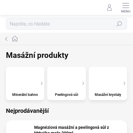
Přejít
na
obsah
Hledat
Domů
Masážní produkty
Minerální bahno
Peelingová sůl
Masážní krystaly
Nejprodávanější
Magnéziová masážní a peelingová sůl z