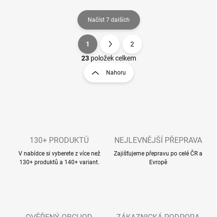
Načíst 7 dalších
1
2
O
S
v
t
23
položek celkem
l
r
Nahoru
á
á
d
n
a
k
c
o
í
p
v
r
á
v
130+ PRODUKTŮ
NEJLEVNĚJŠÍ PŘEPRAVA
n
k
í
V nabídce si vyberete z více než
Zajišťujeme přepravu po celé ČR a
y
130+ produktů a 140+ variant.
Evropě
v
ý
p
i
s
u