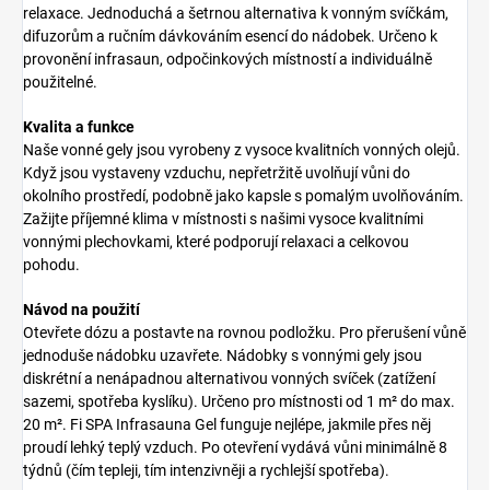
relaxace. Jednoduchá a šetrnou alternativa k vonným svíčkám,
difuzorům a ručním dávkováním esencí do nádobek. Určeno k
provonění infrasaun, odpočinkových místností a individuálně
použitelné.
Kvalita a funkce
Naše vonné gely jsou vyrobeny z vysoce kvalitních vonných olejů.
Když jsou vystaveny vzduchu, nepřetržitě uvolňují vůni do
okolního prostředí, podobně jako kapsle s pomalým uvolňováním.
Zažijte příjemné klima v místnosti s našimi vysoce kvalitními
vonnými plechovkami, které podporují relaxaci a celkovou
pohodu.
Návod na použití
Otevřete dózu a postavte na rovnou podložku. Pro přerušení vůně
jednoduše nádobku uzavřete. Nádobky s vonnými gely jsou
diskrétní a nenápadnou alternativou vonných svíček (zatížení
sazemi, spotřeba kyslíku). Určeno pro místnosti od 1 m² do max.
20 m². Fi SPA Infrasauna Gel funguje nejlépe, jakmile přes něj
proudí lehký teplý vzduch. Po otevření vydává vůni minimálně 8
týdnů (čím tepleji, tím intenzivněji a rychlejší spotřeba).