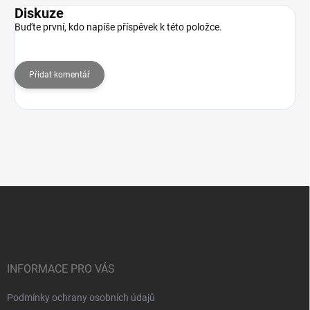
Diskuze
Buďte první, kdo napíše příspěvek k této položce.
Přidat komentář
Z
á
p
a
t
í
INFORMACE PRO VÁS
Podmínky ochrany osobních údajů