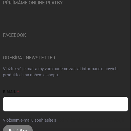
PŘIJÍMÁME ONLINE PLATBY
FACEBOOK
ODEBÍRAT NEWSLETTER
Vložte svůj e-mail a my vám budeme zasílat informace o nových
produktech na našem e-shopu.
E-MAIL
Vložením e-mailu souhlasíte s
podmínkami ochrany osobních údajů
Přihlásit se