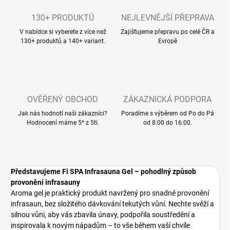
130+ PRODUKTŮ
NEJLEVNĚJŠÍ PŘEPRAVA
V nabídce si vyberete z více než
Zajišťujeme přepravu po celé ČR a
130+ produktů a 140+ variant.
Evropě
OVĚŘENÝ OBCHOD
ZÁKAZNICKÁ PODPORA
Jak nás hodnotí naši zákazníci?
Poradíme s výběrem od Po do Pá
Hodnocení máme 5* z 5ti.
od 8:00 do 16:00.
Představujeme Fi SPA Infrasauna Gel – pohodlný způsob
provonění infrasauny
Aroma gel je praktický produkt navržený pro snadné provonění
infrasaun, bez složitého dávkování tekutých vůní. Nechte svěží a
silnou vůni, aby vás zbavila únavy, podpořila soustředění a
inspirovala k novým nápadům – to vše během vaší chvíle