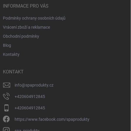
í
INFORMACE PRO VÁS
Podmínky ochrany osobních údajů
Vrácení zboží a reklamace
Obchodní podmínky
Blog
Kontakty
KONTAKT
info
@
spaprodukty.cz
+420604912845
+420604912845
https://www.facebook.com/spaprodukty
spa_produkty