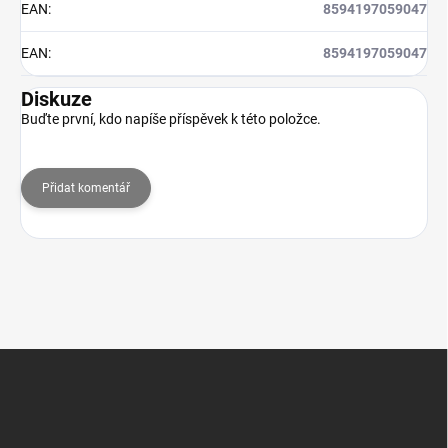
EAN
:
8594197059047
EAN
:
8594197059047
Diskuze
Buďte první, kdo napíše příspěvek k této položce.
Přidat komentář
Z
á
p
a
t