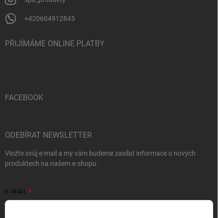
+420604912845
PŘIJÍMÁME ONLINE PLATBY
FACEBOOK
ODEBÍRAT NEWSLETTER
Vložte svůj e-mail a my vám budeme zasílat informace o nových
produktech na našem e-shopu.
E-MAIL