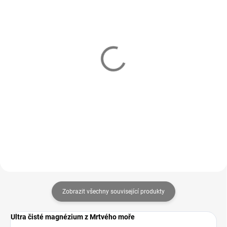
SKLADEM
SKLADEM
Magnézium z Mrtvého
Mineral směs pro
moře pro minerální
minerální bazény s
bazény 10Kg
elektrolýzou 10Kg
883 Kč
678 Kč
Do košíku
Do košíku
Zobrazit všechny související produkty
Ultra čisté magnézium z Mrtvého moře