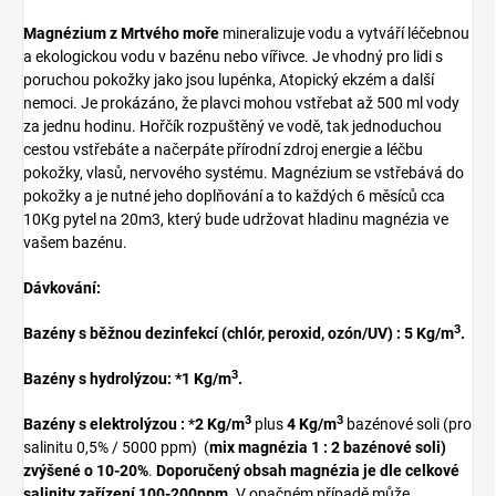
Magnézium
z Mrtvého moře
mineralizuje vodu a vytváří léčebnou
a ekologickou vodu v bazénu nebo vířivce. Je vhodný pro lidi s
poruchou pokožky jako jsou lupénka, Atopický ekzém a další
nemoci. Je prokázáno, že plavci mohou vstřebat až 500 ml vody
za jednu hodinu. Hořčík rozpuštěný ve vodě, tak jednoduchou
cestou vstřebáte a načerpáte přírodní zdroj energie a léčbu
pokožky, vlasů, nervového systému. Magnézium se vstřebává do
pokožky a je nutné jeho doplňování a to každých 6 měsíců cca
10Kg pytel na 20m3, který bude udržovat hladinu magnézia ve
vašem bazénu.
Dávkování:
3
Bazény s běžnou dezinfekcí (chlór, peroxid, ozón/UV) :
5 Kg/m
.
3
Bazény s hydrolýzou: *1 Kg/m
.
3
3
Bazény s elektrolýzou :
*
2 Kg/m
plus
4 Kg/m
bazénové soli (pro
salinitu 0,5% / 5000 ppm) (
mix magnézia 1 : 2 bazénové soli)
zvýšené o 10-20%
.
Doporučený obsah magnézia je dle celkové
salinity zařízení 100-200ppm.
V opačném případě může