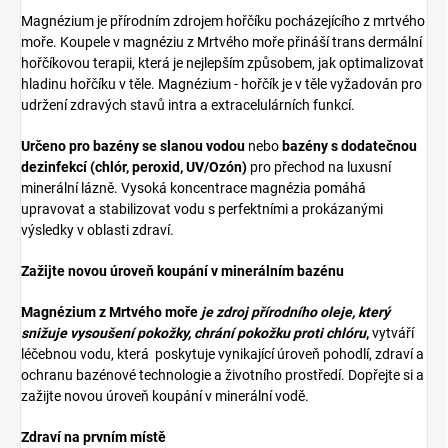
Magnézium je přírodním zdrojem hořčíku pocházejícího z mrtvého
moře. Koupele v magnéziu z Mrtvého moře přináší trans dermální
hořčíkovou terapii, která je nejlepším způsobem, jak optimalizovat
hladinu hořčíku v těle. Magnézium - hořčík je v těle vyžadován pro
udržení zdravých stavů intra a extracelulárních funkcí.
Určeno pro bazény se slanou vodou
nebo
bazény s dodatečnou
dezinfekcí (chlór, peroxid, UV/Ozón)
pro přechod na luxusní
minerální lázně. Vysoká koncentrace magnézia pomáhá
upravovat a stabilizovat vodu s perfektními a prokázanými
výsledky v oblasti zdraví.
Zažijte novou úroveň koupání v minerálním bazénu
Magnézium
z Mrtvého moře
je zdroj přírodního oleje, který
snižuje vysoušení pokožky, chrání pokožku proti chlóru
,
vytváří
léčebnou vodu, která poskytuje vynikající úroveň pohodlí, zdraví a
ochranu bazénové technologie a životního prostředí. Dopřejte si a
zažijte novou úroveň koupání v minerální vodě.
Zdraví na prvním místě