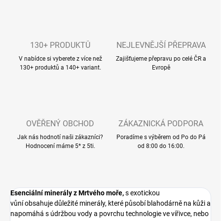
130+ PRODUKTŮ
NEJLEVNĚJŠÍ PŘEPRAVA
V nabídce si vyberete z více než
Zajišťujeme přepravu po celé ČR a
130+ produktů a 140+ variant.
Evropě
OVĚŘENÝ OBCHOD
ZÁKAZNICKÁ PODPORA
Jak nás hodnotí naši zákazníci?
Poradíme s výběrem od Po do Pá
Hodnocení máme 5* z 5ti.
od 8:00 do 16:00.
Esenciální minerály z Mrtvého moře,
s exotickou
vůní obsahuje důležité minerály, které působí blahodárně na kůži a
napomáhá s údržbou vody a povrchu technologie
ve vířivce, nebo