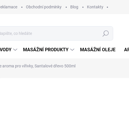
 reklamace
Obchodní podmínky
Blog
Kontakty
Hledat
 VODY
MASÁŽNÍ PRODUKTY
MASÁŽNÍ OLEJE
A
e aroma pro vířivky, Santalové dřevo 500ml
Neohodnoceno
Podrobnosti hodnocení
39
Měrná
SKL
cena: