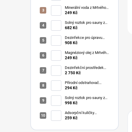
vířivky Typ KMZ8
Minerální voda z Mrtvého
moře s rozprašovačem
249 Kč
150 ml
Solný roztok pro sauny z
mořské soli 5%, 5L
682 Kč
Dezinfekce pro úpravu
pitné vody SANOSIL S015
908 Kč
Ag, 5 L
Magnéziový olej z Mrtvého
moře s rozprašovačem
249 Kč
150 ml
Dezinfekční prostředek
pro úpravu pitné vody
2 750 Kč
SANOSIL S025 Ag
Přírodní odstraňovač
fosfátů NoPhos 1L
294 Kč
Solný roztok pro sauny z
Mrtvého moře 5%, 5L
998 Kč
Adsorpční kuličky
FiberBrite Spa Ball pro
259 Kč
vířivky 30g