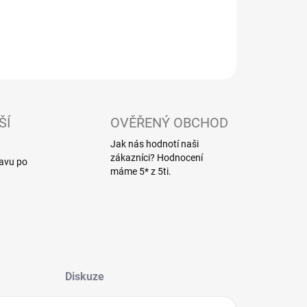
LNÍ INFORMACE
ZEPTAT SE
ŠÍ
OVĚŘENÝ OBCHOD
Jak nás hodnotí naši
zákazníci? Hodnocení
ravu po
máme 5* z 5ti.
Diskuze