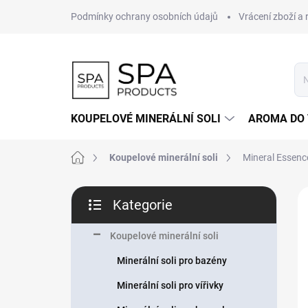
Přejít
Podmínky ochrany osobních údajů
Vrácení zboží a
na
obsah
KOUPELOVÉ MINERÁLNÍ SOLI
AROMA DO
Domů
Koupelové minerální soli
Mineral Essenc
P
Kategorie
o
Přeskočit
s
kategorie
t
Koupelové minerální soli
r
Minerální soli pro bazény
a
n
Minerální soli pro vířivky
n