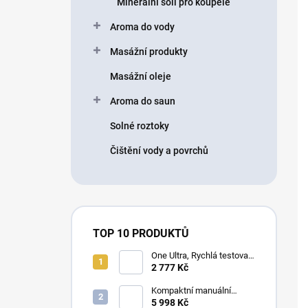
Minerální soli pro koupele
í
p
Aroma do vody
a
n
Masážní produkty
e
Masážní oleje
l
Aroma do saun
Solné roztoky
Čištění vody a povrchů
TOP 10 PRODUKTŮ
One Ultra, Rychlá testovací
sada na Legionelu do 100
2 777 Kč
CFU/L
Kompaktní manuální
změkčovač tvrdé vody pro
5 998 Kč