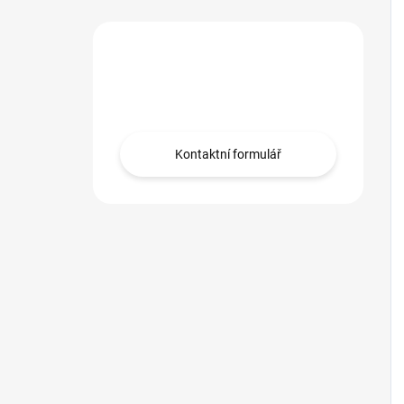
Máte dotaz?
Obráťte se na nás.
Kontaktní formulář