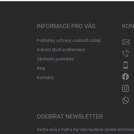
Z
á
p
a
INFORMACE PRO VÁS
KON
t
í
Podmínky ochrany osobních údajů
Vrácení zboží a reklamace
Obchodní podmínky
Blog
Kontakty
ODEBÍRAT NEWSLETTER
Vložte svůj e-mail a my vám budeme zasílat informa