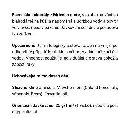
Esenciální minerály z Mrtvého moře,
s exotickou vůní ob
blahodárně na kůži a napomáhá s údržbou vody a povrc
ve vířivce, nebo v bazénu. Dávkování se řídí dle požadov
typ zařízení.
Upozornění:
Dermatologicky testováno. Jen na vnější pou
odbarvit. V případě kontaktu s očima, vypláchněte oči čis
vodou. Vhodnost použití je individuální dle stavu pokožky
zápěstí ruky.
Uchovávejte mimo dosah dětí.
Složení:
Minerální sůl z Mrtvého moře (Chlorid hořečnatý, 
vápenatý, Brom). Essential oil.
Orientační dávkování:
25 g/1 m³
(1 víčko), nebo dle po
a typ zařízení.