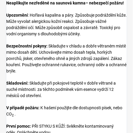
Neaplikujte nezředěné na saunová kamna– nebezpečí požáru!
Upozornění
: Hořlavá kapalina a páry. Způsobuje podráždění kůže.
Může vyvolat alergickou kožní reakci. Způsobuje vážné
podráždění očí. Může způsobit ospalost a závratě. Toxický pro
vodní organismy s dlouhodobými účinky.
Bezpečnostní pokyny:
Skladujte v chladu a dobře větraném místě
mimo dosah dětí. Uchovávejte mimo dosah tepla, horkých
povrchů, jisker, otevřeného ohně a jiných zdrojů zapálení. Zákaz
kouření. Používejte ochranné rukavice, ochranný oděv a ochranné
brýle.
Skladování:
Skladujte při pokojové teplotě v dobře větrané a
suché místnosti. za těchto podmínek vám esence vydrží 12
měsíců od otevření.
V případě požáru:
K hašení použijte dle dostupnosti písek,
nebo
CO
.
2
První pomoc:
PŘI STYKU S KŮŽÍ: Svlékněte kontaminovaný
oděv. Opláchněte vodou.