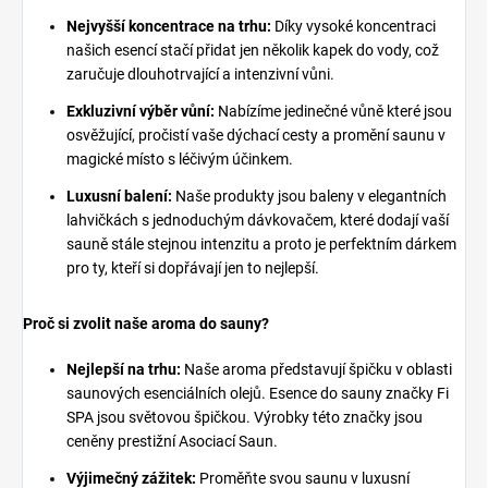
Nejvyšší koncentrace na trhu:
Díky vysoké koncentraci
našich esencí stačí přidat jen několik kapek do vody, což
zaručuje dlouhotrvající a intenzivní vůni.
Exkluzivní výběr vůní:
Nabízíme jedinečné vůně které jsou
osvěžující, pročistí vaše dýchací cesty a promění saunu v
magické místo s léčivým účinkem.
Luxusní balení:
Naše produkty jsou baleny v elegantních
lahvičkách s jednoduchým dávkovačem, které dodají vaší
sauně stále stejnou intenzitu a proto je perfektním dárkem
pro ty, kteří si dopřávají jen to nejlepší.
Proč si zvolit naše aroma do sauny?
Nejlepší na trhu:
Naše aroma představují špičku v oblasti
saunových esenciálních olejů. Esence do sauny značky Fi
SPA jsou světovou špičkou. Výrobky této značky jsou
ceněny prestižní Asociací Saun.
Výjimečný zážitek:
Proměňte svou saunu v luxusní