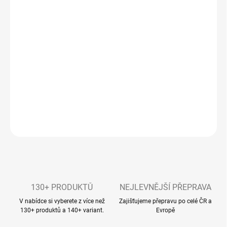
Nejvyšší koncentrace na trhu!
Určeno pro Finské sauny, infrasauny, parní sauny a
zážitkové sprchy
Výjimečný zážitek díky výběrové lokalitě
Luxusní balení s dávkovací pumpičkou
Rychlé rozmísení ve vodě
Dlouhá životnost a stabilita
DETAILNÍ INFORMACE
ZEPTAT SE
130+ PRODUKTŮ
NEJLEVNĚJŠÍ PŘEPRAVA
V nabídce si vyberete z více než
Zajišťujeme přepravu po celé ČR a
130+ produktů a 140+ variant.
Evropě