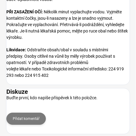
PŘI ZASAŽENÍ OČÍ:
Několik minut vyplachujte vodou. Vyjměte
kontaktní čočky, jsou-li nasazeny a lze je snadno vyjmout.
Pokračujte ve vyplachování. Přetrvává-li podráždění, vyhledejte
lékaře. Je-li nutná lékařská pomoc, mějte po ruce obal nebo štítek
výrobku.
Likvidace:
Odstraňte obsah/obal v souladu s místními
předpisy. Osoby citlivé na vůně by měly výrobek používat s
opatrností. V případě zdravotních problémů
volejte lékaře nebo Toxikologické informační středisko: 224 919
293 nebo 224 915 402
Diskuze
Buďte první, kdo napíše příspěvek k této položce.
Přidat komentář