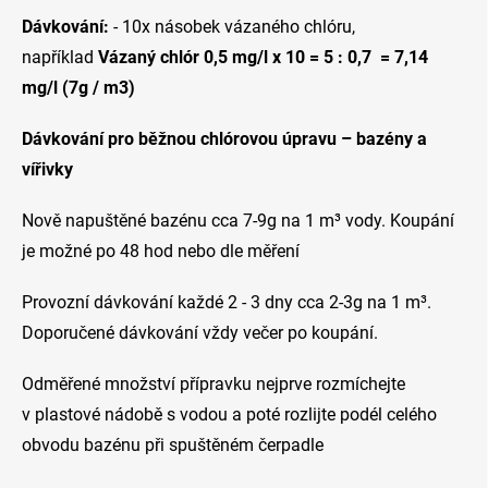
Dávkování:
- 10x násobek vázaného chlóru,
například
Vázaný chlór 0,5 mg/l x 10 = 5 : 0,7 = 7,14
mg/l (7g / m3)
Dávkování pro běžnou chlórovou úpravu – bazény a
vířivky
Nově napuštěné bazénu cca 7-9g na 1 m³ vody. Koupání
je možné po 48 hod nebo dle měření
Provozní dávkování každé 2 - 3 dny cca 2-3g na 1 m³.
Doporučené dávkování vždy večer po koupání.
Odměřené množství přípravku nejprve rozmíchejte
v plastové nádobě s vodou a poté rozlijte podél celého
obvodu bazénu při spuštěném čerpadle