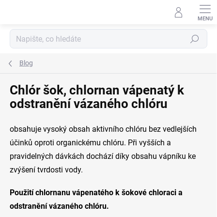
Přejít
na
obsah
Hledat
Blog
Chlór šok, chlornan vápenatý k
odstranění vázaného chlóru
obsahuje vysoký obsah aktivního chlóru bez vedlejších
účinků oproti organickému chlóru. Při vyšších a
pravidelných dávkách dochází díky obsahu vápníku ke
zvýšení tvrdosti vody.
Použití chlornanu vápenatého k šokové chloraci a
odstranění vázaného chlóru.