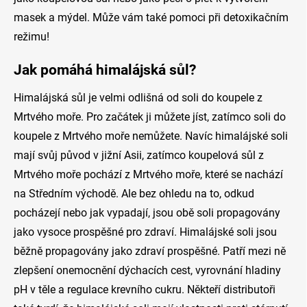
masek a mýdel.
Může vám také pomoci při detoxikačním
režimu!
Jak pomáhá himalájská sůl?
Himalájská sůl je velmi odlišná od soli do koupele z
Mrtvého moře. Pro začátek ji můžete jíst, zatímco soli do
koupele z Mrtvého moře nemůžete.
Navíc himalájské soli
mají svůj původ v jižní Asii, zatímco koupelová sůl z
Mrtvého moře pochází z Mrtvého moře, které se nachází
na Středním východě. Ale bez ohledu na to, odkud
pocházejí nebo jak vypadají, jsou obě soli propagovány
jako vysoce prospěšné pro zdraví.
Himalájské soli jsou
běžně propagovány jako zdraví prospěšné. Patří mezi ně
zlepšení onemocnění dýchacích cest, vyrovnání hladiny
pH v těle a regulace krevního cukru. Někteří distributoři