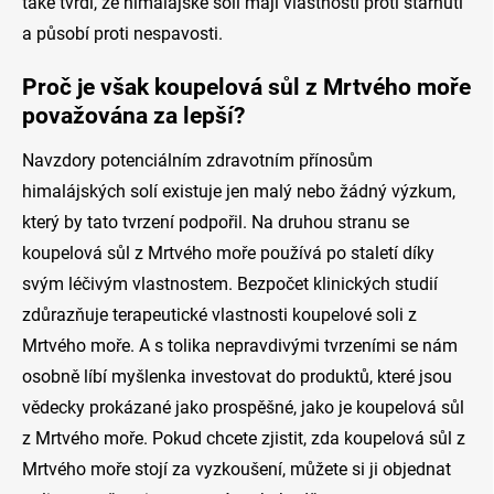
také tvrdí, že himalájské soli mají vlastnosti proti stárnutí
a působí proti nespavosti.
Proč je však koupelová sůl z Mrtvého moře
považována za lepší?
Navzdory potenciálním zdravotním přínosům
himalájských solí existuje jen malý nebo žádný výzkum,
který by tato tvrzení podpořil.
Na druhou stranu se
koupelová sůl z Mrtvého moře používá po staletí díky
svým léčivým vlastnostem. Bezpočet klinických studií
zdůrazňuje terapeutické vlastnosti koupelové soli z
Mrtvého moře.
A s tolika nepravdivými tvrzeními se nám
osobně líbí myšlenka investovat do produktů, které jsou
vědecky prokázané jako prospěšné, jako je koupelová sůl
z Mrtvého moře.
Pokud chcete zjistit, zda koupelová sůl z
Mrtvého moře stojí za vyzkoušení, můžete si ji objednat