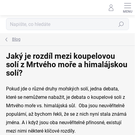
Přejít
na
obsah
Hledat
Blog
Jaký je rozdíl mezi koupelovou
solí z Mrtvého moře a himalájskou
solí?
Pokud jde o různé druhy mořských solí, jedna debata,
které se nemůžeme nabažit, je debata o koupelové soli z
Mrtvého moře vs. himalájská sůl.
Oba jsou neuvěřitelně
populární, až bychom řekli, že se z nich nyní stala známá
jména. A i když jsou oba neuvěřitelně přínosné, existují
mezi nimi některé klíčové rozdíly.