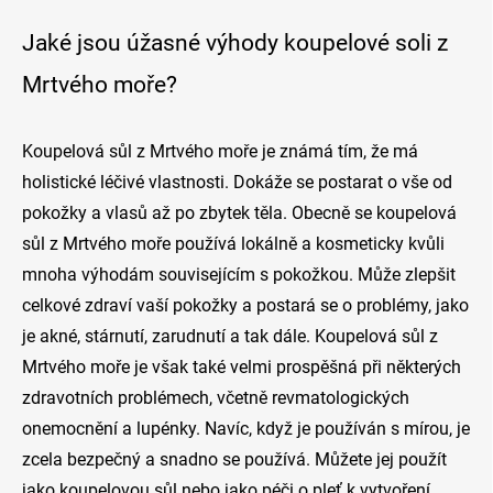
Jaké jsou úžasné výhody koupelové soli z
Mrtvého moře?
Koupelová sůl z Mrtvého moře je známá tím, že má
holistické léčivé vlastnosti. Dokáže se postarat o vše od
pokožky a vlasů až po zbytek těla.
Obecně se koupelová
sůl z Mrtvého moře používá lokálně a kosmeticky kvůli
mnoha výhodám souvisejícím s pokožkou. Může zlepšit
celkové zdraví vaší pokožky a postará se o problémy, jako
je akné, stárnutí, zarudnutí a tak dále.
Koupelová sůl z
Mrtvého moře je však také velmi prospěšná při některých
zdravotních problémech, včetně revmatologických
onemocnění a lupénky. Navíc, když je používán s mírou, je
zcela bezpečný a snadno se používá. Můžete jej použít
jako koupelovou sůl nebo jako péči o pleť k vytvoření